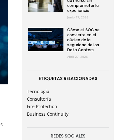
de marca sin
comprometer la
experiencia
Junio 17, 2026
Cómo el iSOC se
convierte en el
núcleo de la
seguridad de los
Data Centers
Abril 27, 2026
ETIQUETAS RELACIONADAS
Tecnología
Consultoría
Fire Protection
Business Continuity
os
REDES SOCIALES