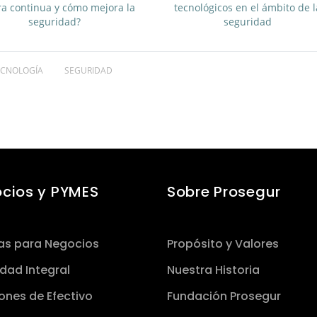
a continua y cómo mejora la
tecnológicos en el ámbito de l
seguridad?
seguridad
ECNOLOGÍA
SEGURIDAD
cios y PYMES
Sobre Prosegur
as para Negocios
Propósito y Valores
dad Integral
Nuestra Historia
ones de Efectivo
Fundación Prosegur