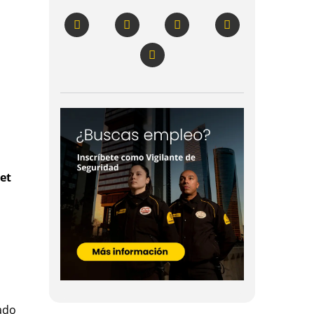
et
ado