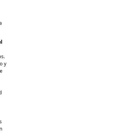
a
el
s
os.
o y
se
d
s
an