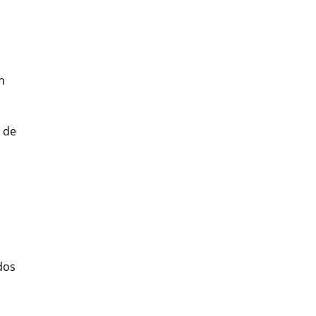
n
 de
dos