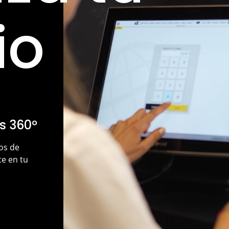
io
s 360º
os de
te en tu