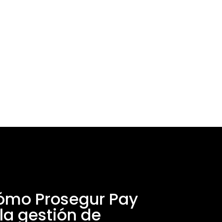
puedas dedicarte plenamente a tu
negocio.
Contrato de mantenimiento
ómo Prosegur Pay
la gestión de