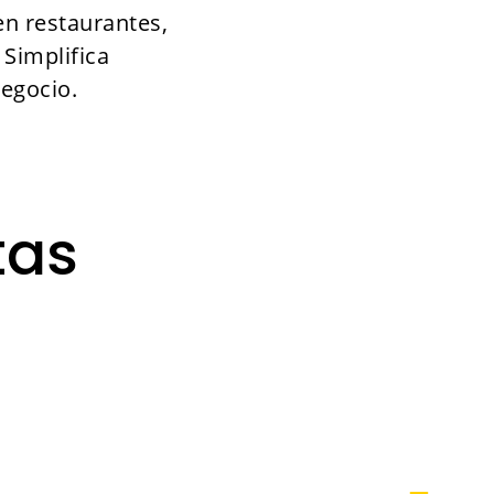
en restaurantes,
 Simplifica
negocio.
tas