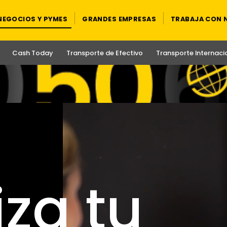
NEGOCIOS Y PYMES
GRANDES EMPRESAS
TRABAJA CON
Cash Today
Transporte de Efectivo
Transporte Internaci
za tu