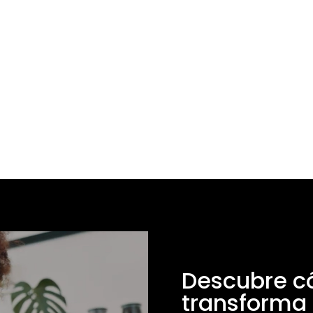
pagos de tu negocio y con un
programa para premiar a tus clientes.
Portal de análisis web y
programa de fidelización
Descubre c
transforma 