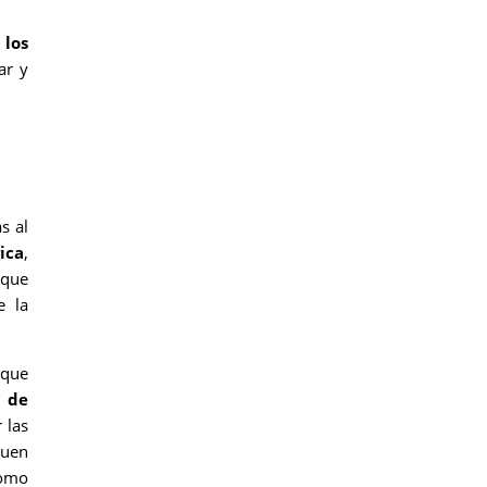
 los
ar y
s al
ica
,
 que
e la
 que
n de
 las
guen
como