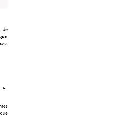
a de
lgún
basa
cual
ntes
 que