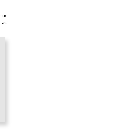
r un
 así