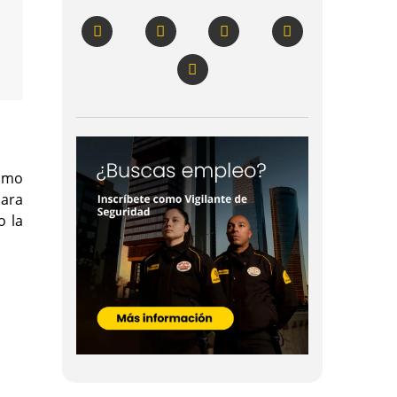
como
para
o la