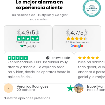
La mejor alarma en
experiencia cliente
Las reseñas de Trustpilot y Google
2
nos avalan
4.9
5
4.7
5
/
/
33.695 opiniones en
12.296 opiniones en
Por invitación
Recomendable 100%. Instalador muy
Puse mi alarma
atento y amable. Te explican todo
todo genial, el 
muy bien, desde los aparatos hasta la
encanto d perso
aplicación del…
genial y lo mejo
Veronica Rodriguez
Isabel Ma
V
20 octubre
Hace 3 se
Nuestras opiniones preferidas