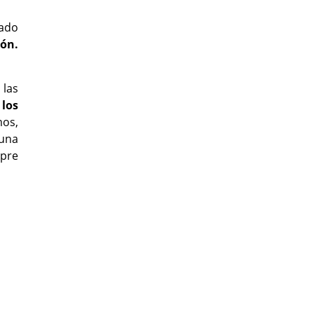
uado
ión.
las
 los
mos,
 una
mpre