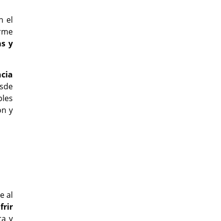
n el
orme
as y
ncia
esde
les
ón y
e al
frir
ra y