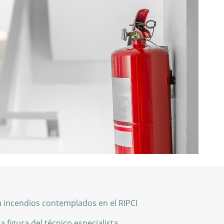
 incendios contemplados en el RIPCI
a figura del técnico especialista