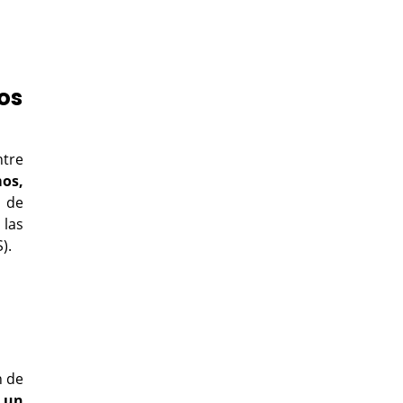
os
ntre
mos,
s de
 las
S).
n de
e un