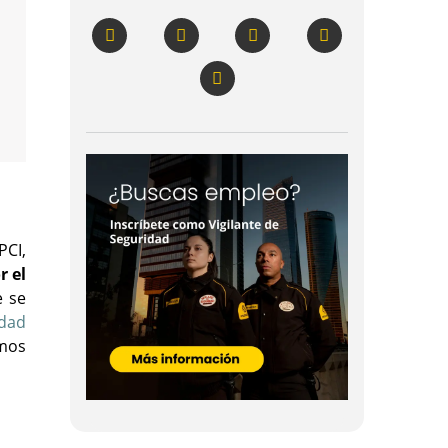
PCI,
r el
e se
idad
emos