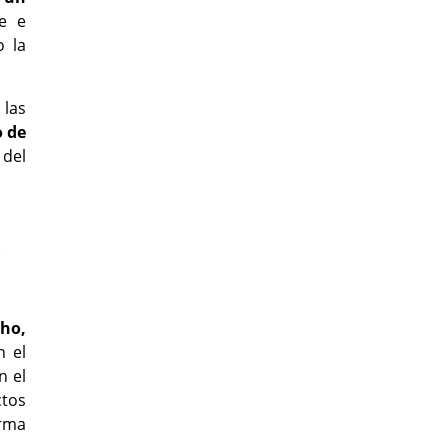
e e
o la
 las
o de
 del
cho,
 el
n el
ctos
orma