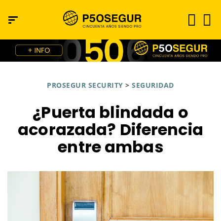
PROSEGUR SECURITY
>
SEGURIDAD
¿Puerta blindada o
acorazada? Diferencia
entre ambas