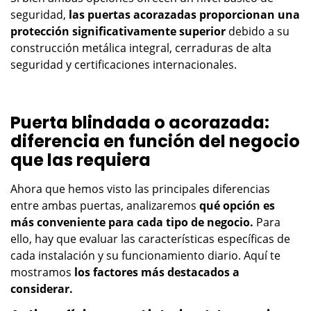
seguridad,
las puertas acorazadas proporcionan una
protección significativamente superior
debido a su
construcción metálica integral, cerraduras de alta
seguridad y certificaciones internacionales.
Puerta blindada o acorazada:
diferencia en función del negocio
que las requiera
Ahora que hemos visto las principales diferencias
entre ambas puertas, analizaremos
qué opción es
más conveniente para cada tipo de negocio.
Para
ello, hay que evaluar las características específicas de
cada instalación y su funcionamiento diario. Aquí te
mostramos
los factores más destacados a
considerar.