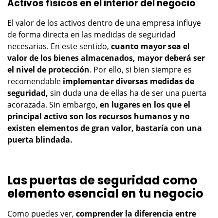
Activos físicos en el interior del negocio
El valor de los activos dentro de una empresa influye
de forma directa en las medidas de seguridad
necesarias. En este sentido,
cuanto mayor sea el
valor de los bienes almacenados, mayor deberá ser
el nivel de protección
. Por ello, si bien siempre es
recomendable
implementar diversas medidas de
seguridad,
sin duda una de ellas ha de ser una puerta
acorazada. Sin embargo,
en lugares en los que el
principal activo son los recursos humanos y no
existen elementos de gran valor, bastaría con una
puerta blindada.
Las puertas de seguridad como
elemento esencial en tu negocio
Como puedes ver,
comprender la diferencia entre