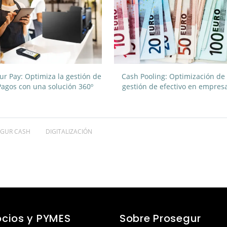
ur Pay: Optimiza la gestión de
Cash Pooling: Optimización de 
Pagos con una solución 360º
gestión de efectivo en empres
GUR CASH
DIGITALIZACIÓN
cios y PYMES
Sobre Prosegur