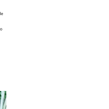
de
do