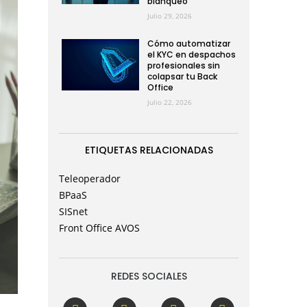
blanqueo
Julio 29, 2026
Cómo automatizar
el KYC en despachos
profesionales sin
colapsar tu Back
Office
Julio 22, 2026
ETIQUETAS RELACIONADAS
Teleoperador
BPaaS
SISnet
Front Office AVOS
REDES SOCIALES