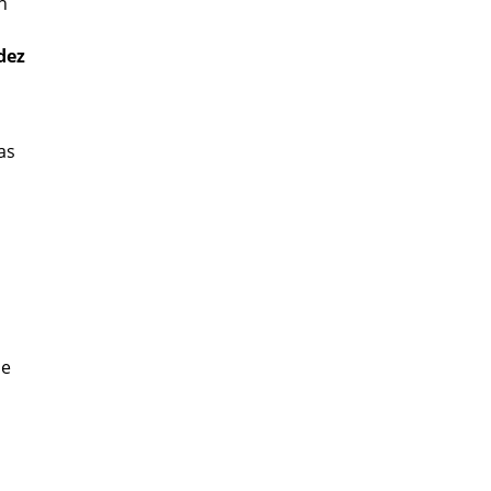
n
idez
as
ue