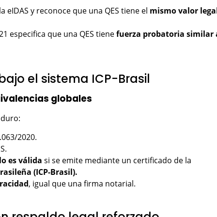
lla eIDAS y reconoce que una QES tiene el
mismo valor lega
021 especifica que una QES tiene
fuerza probatoria similar 
l bajo el sistema ICP-Brasil
uivalencias globales
aduro:
4.063/2020.
ES.
lo es válida
si se emite mediante un certificado de la
rasileña (ICP-Brasil).
eracidad
, igual que una firma notarial.
con respaldo legal reforzado