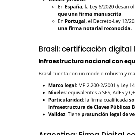
En
España
, la Ley 6/2020 desarro
que una firma manuscrita
.
En
Portugal
, el Decreto-Ley 12/2
una firma notarial reconocida.
Brasil: certificación digita
Infraestructura nacional con eq
Brasil cuenta con un modelo robusto y m
Marco legal
: MP 2.200-2/2001 y Ley 1
Niveles
: equivalentes a SES, AdES y Q
Particularidad
: la firma cualificada
so
Infraestructura de Claves Públicas B
Validez
: Tiene
presunción legal de v
Argentina: Firma Digital 