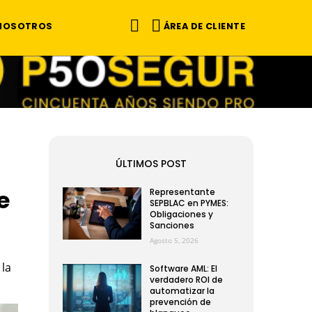
ÁREA DE CLIENTE
 NOSOTROS
ÚLTIMOS POST
e
Representante
SEPBLAC en PYMES:
Obligaciones y
Sanciones
Agosto 5, 2026
 la
Software AML: El
verdadero ROI de
automatizar la
prevención de