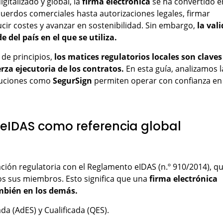
italizado y global, la
firma electrónica
se ha convertido e
uerdos comerciales hasta autorizaciones legales, firmar
cir costes y avanzar en sostenibilidad. Sin embargo,
la val
 del país en el que se utiliza.
de principios,
los matices regulatorios locales son claves
rza ejecutoria de los contratos.
En esta guía, analizamos l
luciones como
SegurSign
permiten operar con confianza en
 eIDAS como referencia global
ción regulatoria con el Reglamento eIDAS (n.º 910/2014), q
s sus miembros. Esto significa que una
firma electrónica
mbién en los demás.
ada (AdES) y Cualificada (QES).